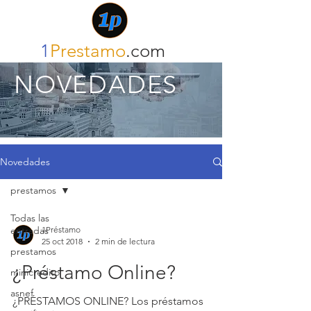
1
Prestamo
.com
NOVEDADES
Novedades
prestamos
Todas las
entradas
1Préstamo
25 oct 2018
2 min de lectura
prestamos
¿Préstamo Online?
minicredito
asnef
¿PRÉSTAMOS ONLINE? Los préstamos