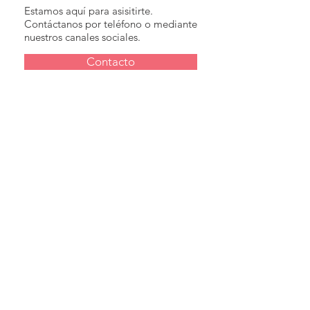
Estamos aquí para asisitirte.
Contáctanos por teléfono o mediante
nuestros canales sociales.
Contacto
© 2018 por el 1Prestamo
CALLE ASTRONOMIA, 3
41013 SEVILLA
Creado por GrupoMoreno
AVISO Y USO DE COOKIES
POLITICA DE PRIVACIDAD
CLAUSULAS LEGALES