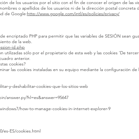
n de los usuarios por el sitio con el fin de conocer el origen de las visi
 nombres o apellidos de los usuarios ni de la dirección postal concret
dad de Google:
http://www.google.com/intl/es/policies/privacy/
 de encriptado PHP para permitir que las variables de SESIÓN sean gua
miento de la web.
ession-id.php
n utilizadas sólo por el propietario de esta web y las cookies ‘De tercer
cuadro anterior.
stas cookies?
minar las cookies instaladas en su equipo mediante la configuración de
litar-y-deshabilitar-cookies-que-los-sitios-web
bin/answer.py?hl=es&answer=95647
/windows7/how-to-manage-cookies-in-internet-explorer-9
0/es-ES/cookies.html