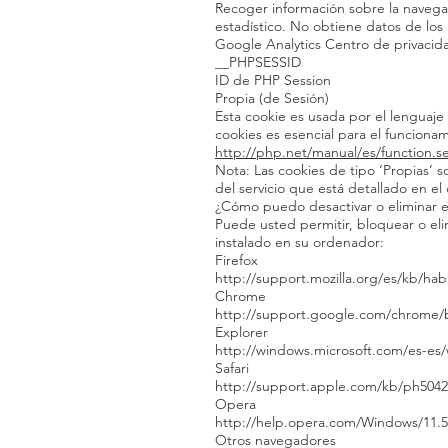
Recoger información sobre la navegació
estadístico. No obtiene datos de los
Google Analytics Centro de privaci
__PHPSESSID
ID de PHP Session
Propia (de Sesión)
Esta cookie es usada por el lenguaje
cookies es esencial para el funciona
http://php.net/manual/es/function.s
Nota: Las cookies de tipo ‘Propias’ so
del servicio que está detallado en el 
¿Cómo puedo desactivar o eliminar e
Puede usted permitir, bloquear o eli
instalado en su ordenador:
Firefox
http://support.mozilla.org/es/kb/habi
Chrome
http://support.google.com/chrome/
Explorer
http://windows.microsoft.com/es-es
Safari
http://support.apple.com/kb/ph5042
Opera
http://help.opera.com/Windows/11.5
Otros navegadores