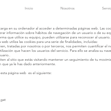
Inicio
Nosotros
Servic
carga en su ordenador al acceder a determinadas páginas web. Las co
perar información sobre hábitos de navegación de un usuario o de su e
ma que utilice su equipo, pueden utilizarse para reconocer al usuario. ¿
web utiliza las cookies para una serie de finalidades, incluidas:
ien, tratadas por nosotros o por terceros, nos permiten cuantificar el nú
utilización que hacen los usuarios del servicio. Para ello se analiza su 
suario..
iten al sitio que estás visitando mantener un seguimiento de tu movimi
n que ya le has dado anteriormente.
en esta página web es el siguiente:
_gat