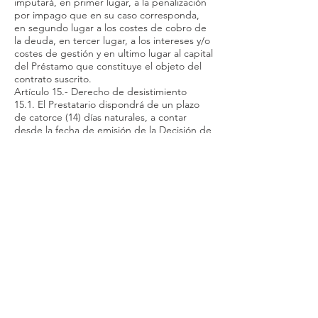
imputará, en primer lugar, a la penalización
por impago que en su caso corresponda,
en segundo lugar a los costes de cobro de
la deuda, en tercer lugar, a los intereses y/o
costes de gestión y en ultimo lugar al capital
del Préstamo que constituye el objeto del
contrato suscrito.
Artículo 15.- Derecho de desistimiento
15.1. El Prestatario dispondrá de un plazo
de catorce (14) días naturales, a contar
desde la fecha de emisión de la Decisión de
Préstamo para desistir del Préstamo, sin
necesidad de indicar los motivos y sin
penalización alguna. Este derecho no podrá
ejercerse si el Préstamo se ha ejecutado en
su totalidad, por ambas partes, a petición
expresa del Prestatario.
15.2. El Prestatario comunicará su intención
de ejercitar el derecho de desistimiento al
Prestamista mediante el mismo
procedimiento de Servicio a Distancia
utilizado en la contratación del Préstamo.
Adicionalmente, deberá realizarse mediante
un procedimiento que permita dejar
constancia de la notificación de cualquier