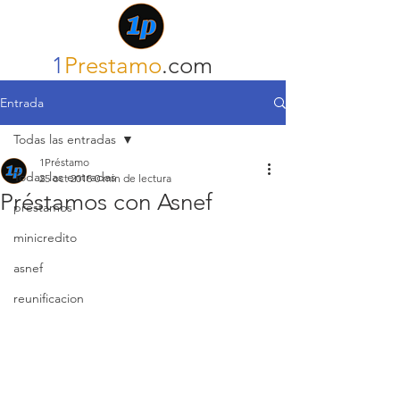
1
Prestamo
.com
Entrada
Todas las entradas
1Préstamo
Todas las entradas
25 oct 2018
0 min de lectura
Préstamos con Asnef
prestamos
minicredito
asnef
reunificacion