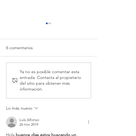
6 comentarios
Préstamos y Minicreditos
5 pasos para aho
Ya no es posible comentar esta
entrada. Contacta al propietario
rápidos con Asnef
dinero en la vuel
del sitio para obtener más
información.
Lo más nuevo
Luís Alfonso
26 nov 2019
Hola,
buenos dias,estoy buscando un 